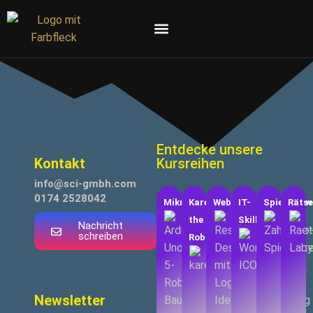
Projekt-Boxen
Materialien & Vorbereitung
Entdecke unsere
Kontakt
Kursreihen
info@sci-gmbh.com
0174 2528042
Mikrocontrolling
Karel
Webdesign
IT-
Spieleentw
Rätse
the
Skills
Nachricht
schreiben
Robot
Newsletter