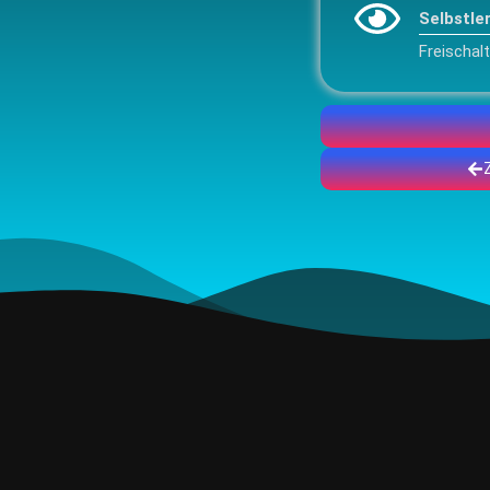
Selbstle
Freischal